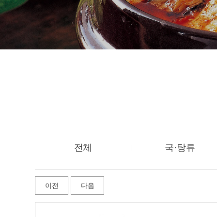
전체
국·탕류
이전
다음