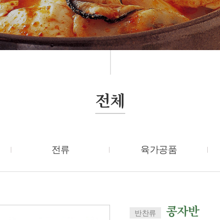
전체
전류
육가공품
콩자반
반찬류