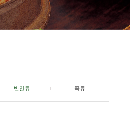
반찬류
죽류