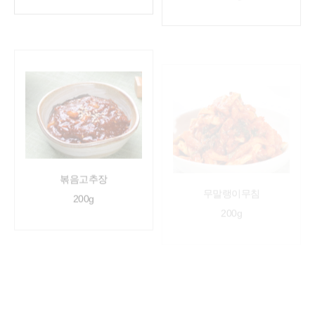
볶음고추장
무말랭이무침
200g
200g