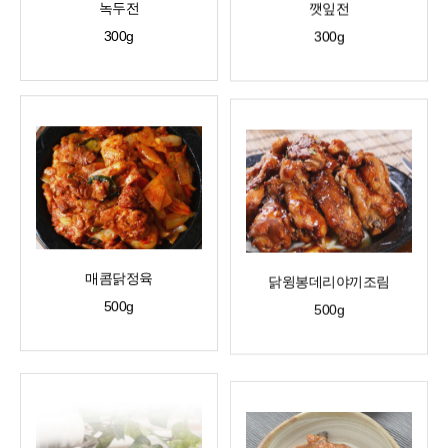
녹두전
깻잎전
300g
300g
매콤닭정육
닭윙봉데리야끼조림
500g
500g