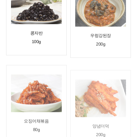
콩자반
우렁강된장
100g
200g
오징어채볶음
양념더덕
80g
200g