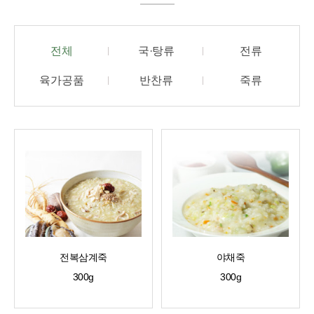
전체
국·탕류
전류
육가공품
반찬류
죽류
전복삼계죽
야채죽
300g
300g