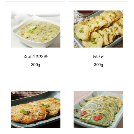
소고기야채죽
동태전
300g
300g